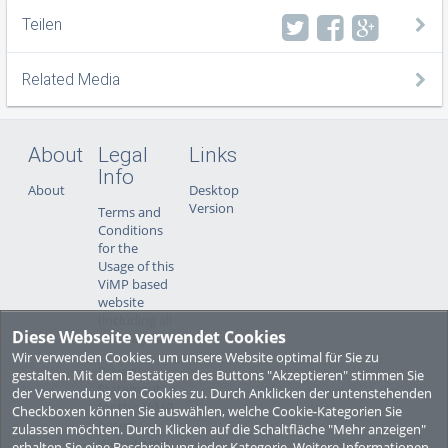
Teilen
Related Media
About
Legal
Links
Info
About
Desktop
Version
Terms and
Conditions
for the
Usage of this
ViMP based
website
(including all
Diese Webseite verwendet Cookies
sub-pages)
Wir verwenden Cookies, um unsere Website optimal für Sie zu
Privacy
gestalten. Mit dem Bestätigen des Buttons "Akzeptieren" stimmen Sie
Statement
der Verwendung von Cookies zu. Durch Anklicken der untenstehenden
for this ViMP
Checkboxen können Sie auswählen, welche Cookie-Kategorien Sie
based
zulassen möchten. Durch Klicken auf die Schaltfläche "Mehr anzeigen"
Website incl.
erhalten Sie eine Beschreibung jeder Kategorie. Weitere Informationen