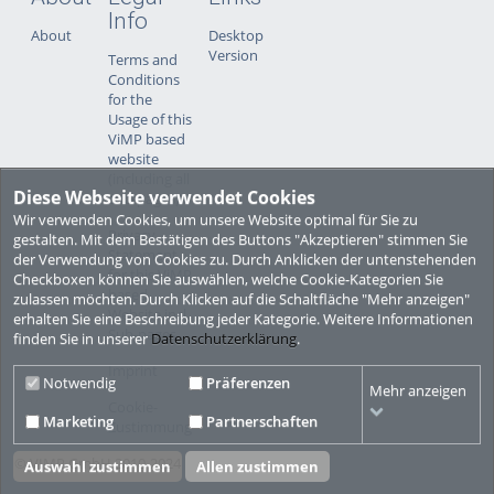
Info
About
Desktop
Version
Terms and
Conditions
for the
Usage of this
ViMP based
website
(including all
Diese Webseite verwendet Cookies
sub-pages)
Wir verwenden Cookies, um unsere Website optimal für Sie zu
Privacy
gestalten. Mit dem Bestätigen des Buttons "Akzeptieren" stimmen Sie
Statement
der Verwendung von Cookies zu. Durch Anklicken der untenstehenden
for this ViMP
Checkboxen können Sie auswählen, welche Cookie-Kategorien Sie
based
zulassen möchten. Durch Klicken auf die Schaltfläche "Mehr anzeigen"
Website incl.
erhalten Sie eine Beschreibung jeder Kategorie. Weitere Informationen
Sub-pages
finden Sie in unserer
Datenschutzerklärung
.
Imprint
Notwendig
Präferenzen
Mehr anzeigen
Cookie-
Marketing
Partnerschaften
Zustimmung
© VIMP GmbH 2010-2024
Auswahl zustimmen
Allen zustimmen