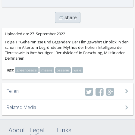
abs
share
Uploaded on:
27. September 2022
Folge 1: 'Geheimnisse und Legenden' Der Film gewährt Einblick in den
schon im Altertum begründeten Mythos der hohen Intelligenz der
Tiere sowie in ihre heutigen 'Berufsfelder' in Forschung, Militär oder
Delfinarien.
Tags:
greenpeace
meere
ozeane
wale
Teilen
Related Media
About
Legal
Links