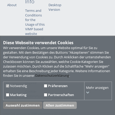
Info
About
Desktop
Version
Terms and
Conditions
for the
Usage of this
ViMP based
website
(including all
Diese Webseite verwendet Cookies
sub-pages)
Wir verwenden Cookies, um unsere Website optimal für Sie zu
Privacy
gestalten. Mit dem Bestätigen des Buttons "Akzeptieren" stimmen Sie
Statement
der Verwendung von Cookies zu. Durch Anklicken der untenstehenden
for this ViMP
Checkboxen können Sie auswählen, welche Cookie-Kategorien Sie
based
zulassen möchten. Durch Klicken auf die Schaltfläche "Mehr anzeigen"
Website incl.
erhalten Sie eine Beschreibung jeder Kategorie. Weitere Informationen
Sub-pages
finden Sie in unserer
Datenschutzerklärung
.
Imprint
Notwendig
Präferenzen
Mehr anzeigen
Cookie-
Marketing
Partnerschaften
Zustimmung
© VIMP GmbH 2010-2024
Auswahl zustimmen
Allen zustimmen
Video CMS powered by
VIMP (Ultimate)
© 2010-2026